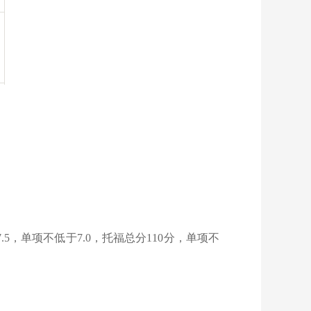
7.5，单项
不低于
7.0
，托福
总分
110分，单项
不