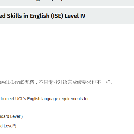
evel1-Level5五档
，不同专业对语言成绩要求也不一样。