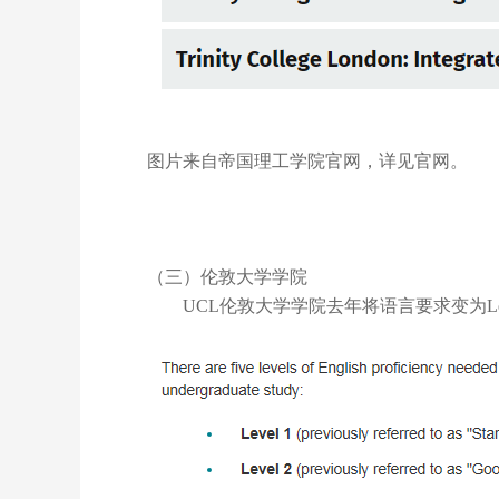
图片来自帝国理工学院官网，详见官网。
（三）伦敦大学学院
UCL伦敦大学学院去年将语言要求变为
L