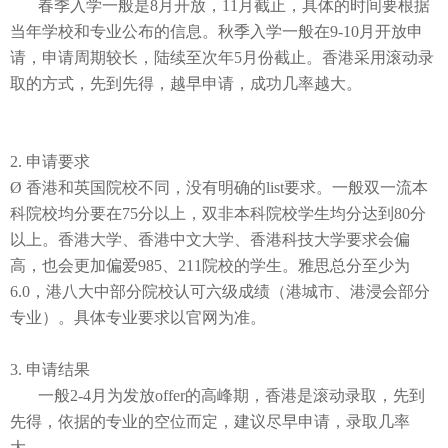
春季入学一般是
8
月开放
，11
月截止，具体的时间要根据
当年学校和专业公布的信息。
秋季入学一般在
9-10
月开放申
请，申请周期较长，陆续至次年
5
月份截止。香港采用滚动录
取的方式，先到先得，
越早申请，成功几率越大
。
2.
申请要求
Ø
香港和英国院校不同，没有明确的
list要求。
一般双一流
本
科
院校均分要在
75分以上，双非
本科
院校学生均分达到
80分
以上
。
香港大学、香港中文大学、香港科技大学要求会偏
高，也会更加偏爱
985、211院校的学生。雅思总分至少为
6.
0，港八大中部分院校认可六级成绩
（港城市、港浸会部分
专业）
。
具体
专业要求
以
官网
为准
。
3. 申请结果
一般
2-4
月为发放
offer
的高峰期，香港是滚动录取，先到
先得，
依据的专业的空位而定，
建议
尽早申请，录取几率
大。