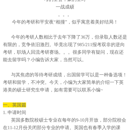
一战成硕
。。。
今年的考研和平安夜
“相撞”，似乎寓意着美好结局！
今年的考研人数相比于去年下降了
36
万，但录取人数还是
有限的，竞争依旧激烈。毕竟出现了
985/211
报考双非的逆向
考研，职场人回流考研赛场。。。很多同学有疑问，现在还
能去留学吗？小编告诉大家，当然可以。
与其焦虑的等待考研成绩，出国留学可以是一种备选项！
考研和留学，不冲突。今天，小编为大家简单的介绍一下英
港美的硕士研究生申请，如有需要可以联系小编
~
一、
英国篇
1. 申请时间
英国多数院校
硕士专业在每年的9-10
月开放
，部分院校会
在
11-12
月份关闭部分专业的申请。英国也有春季入学的课