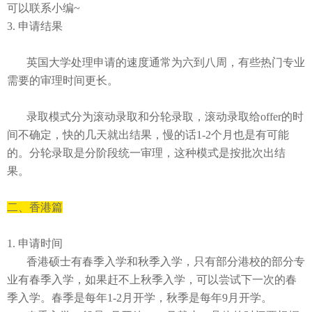
可以联系小编
~
3. 申请结果
英国大学处理申请的速度通常为六到八周，有些热门专业
需要的审理时间更长。
录取模式分为滚动录取和分轮录取，滚动录取给
offer
的时
间不确定，快的
几天
就出结果，慢的话
1-2
个月也是有可能
的。分轮录取是分阶段统一审理，这种模式
是按批次出结
果。
二、
香港篇
1. 申请时间
香港硕士有春季入学和秋季入学，只有部分港校的部分专
业有春季入学，如果赶不上秋季入学，可以尝试下一次的春
季入学。
春季是每年
1-2
月开学，秋季是每年
9
月开学。