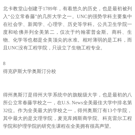
北卡教堂山创建于
1789年，有着悠久的历史，
也是最初被列
入
“公立常春藤”的几所大学之一。
UNC的强势学科主要集中
在社会学、新闻学、心理学、历史等学科。
公共卫生学院一
度和哈佛并列全美第二，
仅次于约翰霍普金斯。商科、生
物、化学等也都是全美顶尖的水准。相对薄弱的是工科，而
且
UNC没有工程学院，只设立了生物工程专业。
8
得克萨斯大学奥斯汀分校
得州奥斯汀是得州大学系统中的旗舰级大学，也是最初的八
所公立常春藤学校之一，在
U.S. News全美最佳大学中排名第
32位。作为
全美最大的学校之一
，得州奥斯汀有
13个学院，
其中最大的是文理学院，麦克库姆斯商学院、科克雷尔工程
学院和护理学院的研究生课程在全美拥有很高声望。