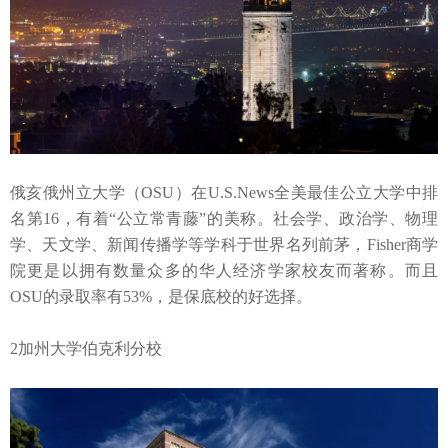
俄亥俄州立大学（
OSU）在U.S.News全美
最佳公立大学中排
名第
16
，有着
“公立常青藤”的美称。社会学、政治学、物理
学、天文学、新闻传播学等学科于世界名列前茅，Fisher商学
院更是以拥有数量众多的华人经济学家校友而著称。而且
OSU的录取率有53%，是保底校的好选择。
2
加州大学伯克利分校