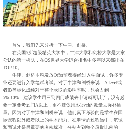
首先
，
我们先
来分析一下牛津、剑桥。
在英国
5所超级精英大学中，牛津大学和剑桥大学是大家
公认的第一梯队，在Q
S
世界大学综合排名中多年以来都排在
T
OP 10。
牛津、剑桥本科发放
Offer前都要经过入学面试，许多专
业还要进行入学笔试考试。
对于牛津和剑桥来说，
A level或
者IB等标化成绩对于整个录取的影响率呢，只会占到
5%-10%，建议学生用三到四门成绩去申请就可以了，没有必
要一定要考五
门
A以上，更不建议用
A-level的数量去弥补质
量。因为对于牛津和剑桥来说，他们真正考验的是学生在国
际课程以外或者以上的学术能力。
在申请的过程当中，笔试
和面试才是最重要的考核标准，分别占到整个录取比例的