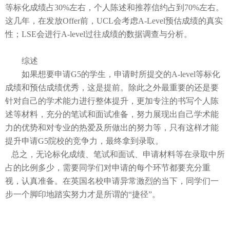
等标化成绩占30%左右，个人陈述和推荐信约
占到
70%左右。
这几年，在发放Offer前，UCL
会考虑
A
-Level预估成绩的真实
性；LSE
会进行
A
-level过往成绩的数据调查与分析。
综述
如果想要申请
G5的学生
，申请时所提交的
A
-level等标化
成绩和预估成绩优秀，这是提前。除此之外最重要的还是要
针对自己的学术能力进行整体提升，更加专注的书写个人陈
述等材料，充分的笔试和面试准备，努力展现出自己学术能
力的优势和对专业的热爱及所做出的努力等，只有这样
才能
提升申请
G
5院校的竞争力，最终拿到录取。
总之，无论标化成绩、笔试和面试、申请材料等在录取中所
占的比例多少，需要同学们对申请的每个环节都要充分重
视，认真准备。在英国名校申请异常激烈的当下，同学们一
步一个脚印地踏实努力才是所谓的
“捷径”。