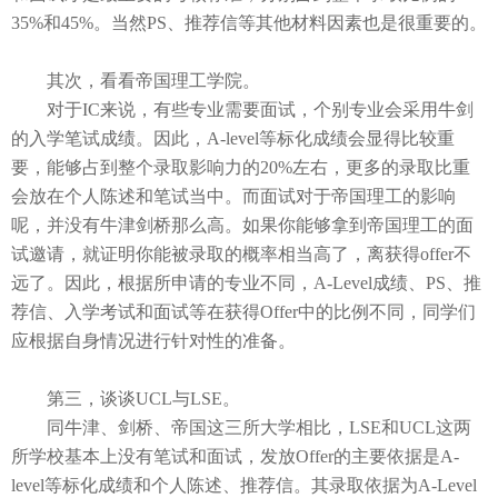
35%和45%。
当然
P
S、推荐信等其他材料因素也是很重要的。
其次，看看
帝国理工
学院。
对于IC来说，有些专业需要面试，个别专业会采用牛剑
的入学笔试成绩。因此，A-level等标化成绩会显得
比较重
要，能够占到整个录取影响力的
20%左右，更多的录取比重
会放在个人陈述和笔试当中。而面试对于帝国理工的影响
呢，并没有牛津剑桥那么高。如果你能够拿到帝国理工的面
试邀请，就证明你能被录取的概率相当高了，离获得offer不
远了。
因此，根据所申请的专业不同，
A
-Level成绩、PS
、推
荐信、入学考试和面试等在获得
Offer中的比例不同，同学们
应根据自身情况进行针对性的准备。
第三，谈谈
U
CL
与
LSE
。
同牛津、剑桥、帝国这三所大学相比，LSE和UCL这两
所学校基本上没有笔试和面试，
发放
Offer的主要依据是
A-
level等标化成绩
和个人陈述、推荐信。其录取依据为
A
-Level