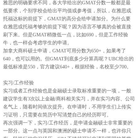
雅思的明确要求不同，各大学给出的
GMAT
分数一般都是最
低要求，个别学校会给出平均值或参考值，所以，在雅思或
托福达标的前提下，
GMAT
的高分会给申请加分。为什么要
在雅思或托福考够的前提下呢？因为语言不够真的会被直接
刷下来。但是
GMAT
稍微低一点，比如
690
，但是工作经验
牛，也一样会考虑学生的申请。
加拿大商科硕士申请，
GMAT
可用分数为
650+
，如果考了
640
，也可以用的。但
GMAT
到底多少分算高呢？
UBC
给出的
最低标准是
550
，官方建议
640+
，根据经验，名校至少
700
。
实习
/
工作经验
实习或者工作经验也是金融硕士录取标准重要的一项，一般
建议学生有
3
次以上金融
/
商科相关实习，并在实习内容、公司
名气上，随着时间依次提升。在申请时，不用学生们上传实
习证明，只需要在简历中写清楚自己的经历即可。
再次强调一下，实习
/
工作经历，是申请金融硕士非常重要的
一部分。这一点与英国和澳洲的硕士申请不一样，也许你只