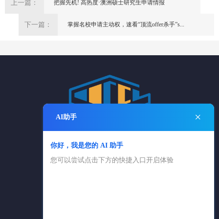
上一篇：
把握先机! 高热度·澳洲硕士研究生申请情报
下一篇：
掌握名校申请主动权，速看“顶流offer杀手”s...
×
AI助手
你好，我是您的 AI 助手
电话：025-84869361
您可以尝试点击下方的快捷入口开启体验
025-83650616
邮箱：cngxlx@126.com