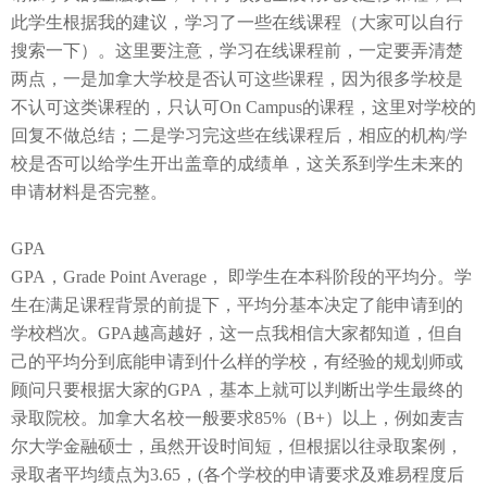
此学生根据我的建议，学习了一些在线课程（大家可以自行
搜索一下）。这里要注意，学习在线课程前，一定要弄清楚
两点，一是加拿大学校是否认可这些课程，因为很多学校是
不认可这类课程的，只认可
On Campus
的课程，这里对学校的
回复不做总结；二是学习完这些在线课程后，相应的机构
/
学
校是否可以给学生开出盖章的成绩单，这关系到学生未来的
申请材料是否完整。
GPA
GPA
，
Grade Point Average
， 即学生在本科阶段的平均分。学
生在满足课程背景的前提下，平均分基本决定了能申请到的
学校档次。
GPA
越高越好，这一点我相信大家都知道，但自
己的平均分到底能申请到什么样的学校，有经验的规划师或
顾问只要根据大家的
GPA
，基本上就可以判断出学生最终的
录取院校。加拿大名校一般要求
85%
（
B+
）以上，例如麦吉
尔大学金融硕士，虽然开设时间短，但根据以往录取案例，
录取者平均绩点为
3.65
，
(
各个学校的申请要求及难易程度后