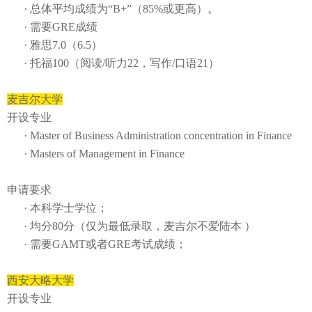
·
总体平均成绩为
“
B+
”（
85%
或更高）。
·
需要
GRE
成绩
·
雅思
7.0
（
6.5
）
·
托福
100
（阅读
/
听力
22
，写作
/
口语
21
）
麦吉尔大学
开设专业
·
Master of Business Administration concentration in Finance
·
Masters of Management in Finance
申请要求
· 本科学士学位；
·
均分
80
分（仅为最低录取，麦吉尔不爱陆本 ）
· 需要
GAMT
或者
GRE
考试成绩
；
西安大略大学
开设专业