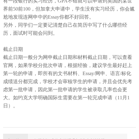
有一段银行的实习经历，
GPA
不错就可以申请到英国的某世
界前
50
前
100
，但加拿大申请中，学生没有实习经历，你会尴
尬地发现连网申中的
Essay
你都不好回答。
另外，同学们一定要记清楚自己在简历中写了什么哪些经
历，面试时可能会问到。
截止日期
截止日期一般分为网申截止日期和材料截止日期，可以查看
官网，如果学校分批次申请，根据经验，建议学生最好赶上
第一轮的申请，即所有的文书材料、
Essay/
网申、语言
/
标化
成绩送分都完成，学校才会审核学生的申请，并且会优先考
虑第一批申请，因此第一批申请的学生被录取几率也会更
大。如约克大学明确国际生需要在第一轮完成申请（
11
月
1
日）。