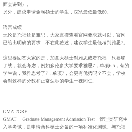
面会讲到）。
另外，建议申请金融硕士的学生，
GPA
最低最低
80
。
语言成绩
无论是托福还是雅思，大家直接查看官网要求就可以，官网
已给出明确的要求，不在此赘述，建议学生最低考到雅思
7
。
这里要回答大家的是，加拿大硕士对雅思或者托福，只要够
了线，就会考虑，例如多伦多大学要求雅思
7
，单项
6.5
，有的
学生说，我雅思考了
7
，单项
7
，会更有优势吗？不会，学校
会对这样的分数和正常达标的学生一视同仁。
GMAT/GRE
GMAT
，
Graduate Management Admission Test
，管理类研究生
入学考试，是申请商科硕士必备的一项标准化测试。与托福