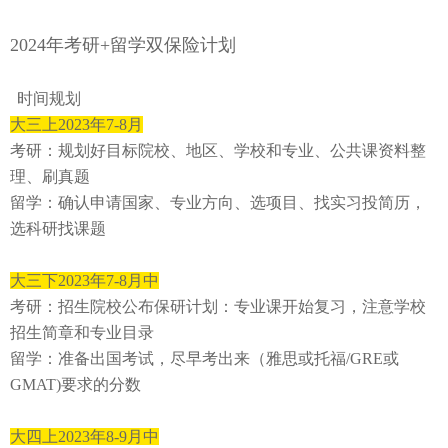
2024
年考研
+留学双保险计划
时间规划
⼤三上
2023年7-8
⽉
考研：规划好⽬标院校、地区、学校和专业、公共课资料整
理、刷真题
留学：确认申请国家、专业方向、选项⽬、找实习投简历，
选科研找课题
⼤三下
2023年7-8
⽉中
考研：招⽣院校公布保研计划：专业课开始复习，注意学校
招⽣简章和专业⽬录
留学：准备出国考试，尽早考出来（雅思或托福
/GRE或
GMAT)要求的分数
⼤四上
2023年8-9
⽉中