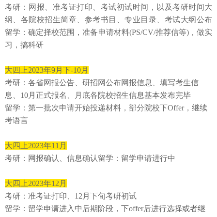
考研：⽹报、准考证打印、考试初试时间，以及考研时间⼤
纲、各院校招⽣简章、参考书⽬、专业⽬录、考试⼤纲公布
留学：确定择校范围，准备申请材料
(PS/CV/推荐信等)，做实
习，搞科研
大四上
2023年9⽉下-10
⽉
考研：各省⽹报公告、研招⽹公布⽹报信息、填写考⽣
信
息、
10⽉正式报名、⽉底各院校招⽣信息基本发布完毕
留学：第⼀批次申请开始投递材料，部分院校下
Offer，继续
考语⾔
⼤四上
2023年11
⽉
考研：⽹报确认、信息确认留学：留学申请进⾏中
⼤四上
2023年12
⽉
考研：准考证打印、
12⽉下旬考研初试
留学：留学申请进⼊中后期阶段，下
offer后进⾏选择
或者继