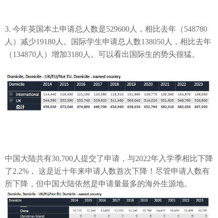
3.
今年英国本土申请总人数是
529600
人，相比去年（
548780
人）减少
19180
人。国际学生申请总人数
138050
人，相比去年
（
134870
人
）增加
3180
人。
可以看出国际生的势头很猛。
中国大陆共有
30,700
人提交了申请，与
2022
年入学季相比下降
了
2.2%
，
这
是近
十年来申请人数首次下降！尽管申请人数有
所下降，但中国大陆依然是申请量最多的海外生源地
。