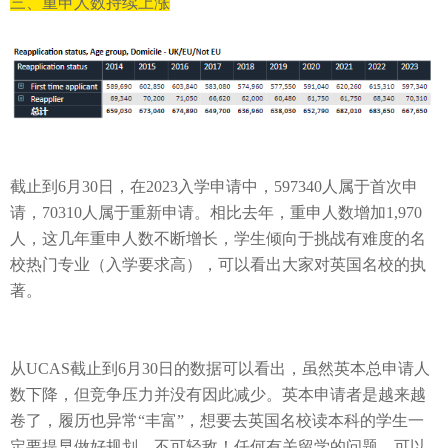
三、
重申人数
持续上涨
截止到
6
月
30
日，在
2023
入学申请中，
597340
人属于首次申
请，
70310
人属于重新申请
。相比去年，
重申人数增加
1,970
人
，这几年重申人数不断增长，
学生倾向于
挑战有难度的名
校热门专业（入学要求高），可以看出大家对英国名校的执
著。
从
UCAS
截止到
6
月
30
日的数据可以看出，
虽然英本总申请人
数下降，
但竞争压力并没有因此减少。英本申请者是越来越
卷了，履历也异常
“丰富”，想要去英国名校读本科的学生一
定要提早做好规划，不可轻敌！任何有关留学的问题，可以