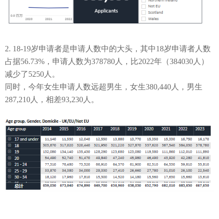
2. 18-19
岁申请者是申请人数中的大头，其中
18
岁申请者人数
占据56.73%
，申请人数
为378780
人，比
2022
年（
384030
人）
减少了
5250
人。
同时，今年
女生申请人数远超男生，女生
380,440
人，男生
287,210
人，相差
93,230
人。