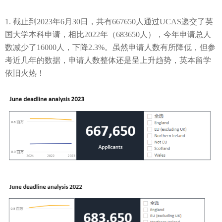
1.
截止到
2023
年
6
月
30
日，共有
667650
人通过
UCAS
递交了英
国大学本科申请
，
相比
2022
年
（
683650
人）
，今年申请总人
数减少了
16000
人，下降
2.3%
。虽然申请人数有所降低，但
参
考近几年的数据，申请人数整体还是呈上升趋势，英本留学
依旧火热！