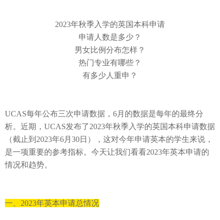
2023
年秋季入学
的
英国本科申请
申请人数是多少？
男女比例分布怎样？
热门专业有哪些？
有多少人重申？
UCAS
每年公布三次申请数据，
6
月
的数据是
每年的最终分
析
。近期，UCAS
发布了
2023
年秋季入学
的
英国本科申请数据
（截止到
2023
年
6
月
30
日），
这
对今年申请英
本
的学生
来说，
是一项重要的参考指标。今天让我们看看2023
年英本申请的
情况和
趋势。
一、
20
23
年英本申请
总情况