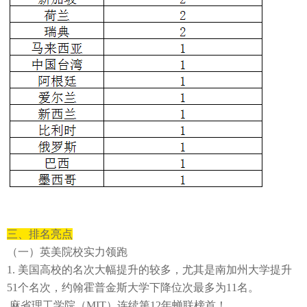
三、排名亮点
（
一
）英美院校实力领跑
1.
美国高校的名次大幅提升的较多，尤其是南加州大学提升
51
个名次，
约翰霍普金斯大学
下降位次最多为
11名
。
麻省理工学院（
MIT）连续第12年蝉联榜首！