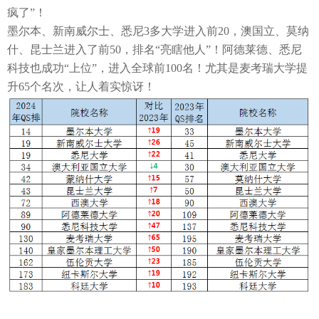
疯了”！
墨尔本、新南威尔士、悉尼
3多大学进入前20，澳国立、莫纳
什、昆士兰进入了前50
，排名
“亮瞎他人”！阿德莱德、悉尼
科技也成功“上位”，进入全球前
100名！
尤其是
麦考瑞
大学提
升
65
个名次，让人着实惊讶！