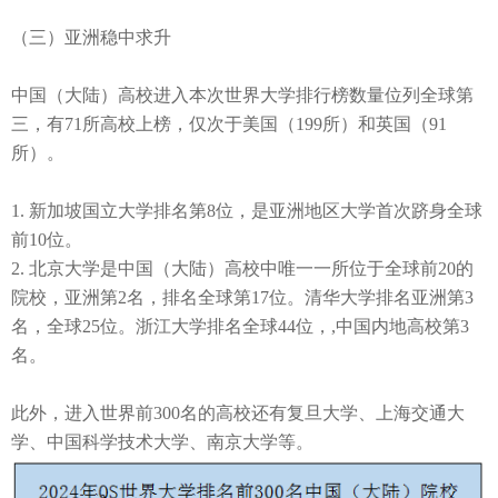
（三）
亚洲稳中求升
中国（大陆）高校进入本次世界大学排行榜数量位列全球第
三，有
71所高校上榜，仅次于美国（199所）和英国（91
所）。
1.
新加坡国立大学排名第
8
位，
是
亚洲
地区
大学首次跻身
全球
前
10位
。
2.
北京大学
是中国（大陆）高校中唯一一所位于全球前
20的
院校，
亚洲第
2名
，
排名全球第
17位。
清华大学排名亚洲第
3
名
，
全球
25位。浙江大学排名全球44位，
,
中国内地高校
第
3
名。
此外，进入世界前
300
名的高校还有复旦大学、上海交通大
学、中国科学技术大学、南京大学
等。