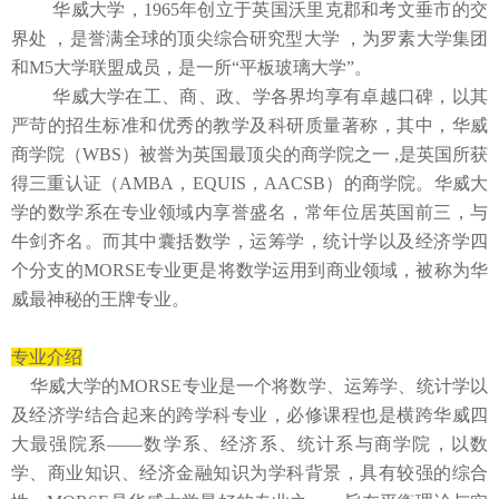
华威大学，
1965年创立于英国沃里克郡和考文垂市的交
界处 ，是誉满全球的顶尖综合研究型大学 ，为罗素大学集团
和M5大学联盟成员，是一所“平板玻璃大学”。
华威大学在工、商、政、学各界均享有卓越口碑，以其
严苛的招生标准和优秀的教学及科研质量著称，其中，华威
商学院（
WBS）被誉为英国最顶尖的商学院之一 ,是英国所获
得三重认证（AMBA，EQUIS，AACSB）的商学院。华威大
学的数学系在专业领域内享誉盛名，常年位居英国前三，与
牛剑齐名。而其中囊括数学，运筹学，统计学以及经济学四
个分支的MORSE专业更是将数学运用到商业领域，被称为华
威最神秘的王牌专业。
专业介绍
华威大学的
MORSE专业是一个将数学、运筹学、统计学以
及经济学结合起来的跨学科专业，必修课程也是横跨华威四
大最强院系——数学系、经济系、统计系与商学院，以数
学、商业知识、经济金融知识为学科背景，具有较强的综合